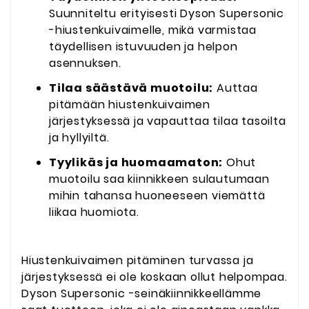
Suunniteltu erityisesti Dyson Supersonic
-hiustenkuivaimelle, mikä varmistaa
täydellisen istuvuuden ja helpon
asennuksen.
Tilaa säästävä muotoilu:
Auttaa
pitämään hiustenkuivaimen
järjestyksessä ja vapauttaa tilaa tasoilta
ja hyllyiltä.
Tyylikäs ja huomaamaton:
Ohut
muotoilu saa kiinnikkeen sulautumaan
mihin tahansa huoneeseen viemättä
liikaa huomiota.
Hiustenkuivaimen pitäminen turvassa ja
järjestyksessä ei ole koskaan ollut helpompaa.
Dyson Supersonic -seinäkiinnikkeellämme