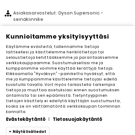
Asiakasarvostelut: Dyson Supersonic -
seinäkiinnike
Kunnioitamme yksityisyyttäsi
Asiakasarvostelut (0)
Käytämme evästeitä, tallennamme tietoja
Lähetä arvostelu
laitteellesi ja käsittelemme henkilötietoja tai
selaustietoja kehittääksemme ja parantaaksemme
Arvosteluja ei vielä ole. Haluatko kirjoittaa
verkkokauppaamme. Suostumuksellasi me ja
ensimmäisen?
kumppanimme voimme käyttää kerättyjä tietoja.
Klikkaamalla "Hyväksyn" -painiketta hyväksyt, että
me ja kumppanimme käsittelemme tietojasi edellä
kuvatulla tavalla. Voit myös tarkastella tarkempia
tietoja ja muuttaa asetuksiasi ennen suostumuksen
antamista tai sen epäämistä. Tietyntyyppinen
tietojen käsittely ei edellytä käyttäjän suostumusta,
koska se on välttämätöntä verkkokaupan toiminnan
kannalta.
Evästekäytäntö
Tietosuojakäytäntö
|
Yrityksemme

Näytä lisätiedot