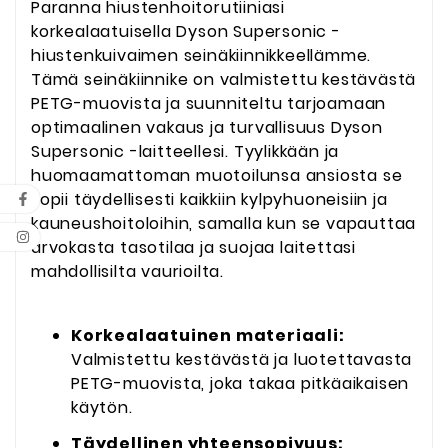
Paranna hiustenhoitorutiiniasi
korkealaatuisella Dyson Supersonic -
hiustenkuivaimen seinäkiinnikkeellämme.
Tämä seinäkiinnike on valmistettu kestävästä
PETG-muovista ja suunniteltu tarjoamaan
optimaalinen vakaus ja turvallisuus Dyson
Supersonic -laitteellesi. Tyylikkään ja
huomaamattoman muotoilunsa ansiosta se
sopii täydellisesti kaikkiin kylpyhuoneisiin ja
kauneushoitoloihin, samalla kun se vapauttaa
arvokasta tasotilaa ja suojaa laitettasi
mahdollisilta vaurioilta.
Korkealaatuinen materiaali:
Valmistettu kestävästä ja luotettavasta
PETG-muovista, joka takaa pitkäaikaisen
käytön.
Täydellinen yhteensopivuus: