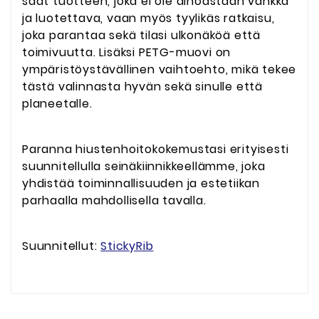
saat tuotteen, joka ei ole ainoastaan vankka
ja luotettava, vaan myös tyylikäs ratkaisu,
joka parantaa sekä tilasi ulkonäköä että
toimivuutta. Lisäksi PETG-muovi on
ympäristöystävällinen vaihtoehto, mikä tekee
tästä valinnasta hyvän sekä sinulle että
planeetalle.
Paranna hiustenhoitokokemustasi erityisesti
suunnitellulla seinäkiinnikkeellämme, joka
yhdistää toiminnallisuuden ja estetiikan
parhaalla mahdollisella tavalla.
Suunnitellut:
StickyRib