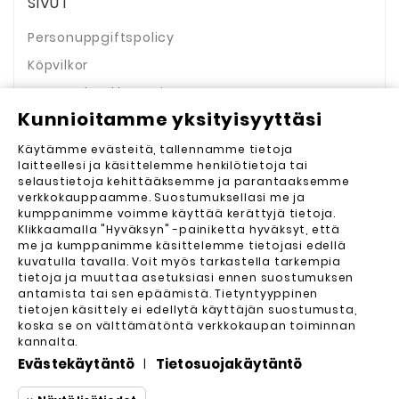
SIVUT
Personuppgiftspolicy
Köpvilkor
Retur och reklamation
Kunnioitamme yksityisyyttäsi
Cookies
3D-tulostus tilauksesta
Käytämme evästeitä, tallennamme tietoja
laitteellesi ja käsittelemme henkilötietoja tai
Tietoa meistä
selaustietoja kehittääksemme ja parantaaksemme
verkkokauppaamme. Suostumuksellasi me ja
Myymälämme
kumppanimme voimme käyttää kerättyjä tietoja.
Ota meihin yhteyttä
Klikkaamalla "Hyväksyn" -painiketta hyväksyt, että
me ja kumppanimme käsittelemme tietojasi edellä
Sivukartta
kuvatulla tavalla. Voit myös tarkastella tarkempia
tietoja ja muuttaa asetuksiasi ennen suostumuksen
antamista tai sen epäämistä. Tietyntyyppinen
tietojen käsittely ei edellytä käyttäjän suostumusta,
koska se on välttämätöntä verkkokaupan toiminnan
kannalta.
Evästekäytäntö
Tietosuojakäytäntö
|
Yrityksemme
