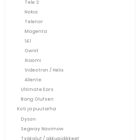
Tele 2
Nokia
Telenor
Magenta
1&1
Ownit
Xiaomi
Videotron / Helix
Allente
Ultimate Ears
Bang Olufsen
Koti ja puutarha
Dyson
Segway Navimow
Työkalut / akkupidikkeet