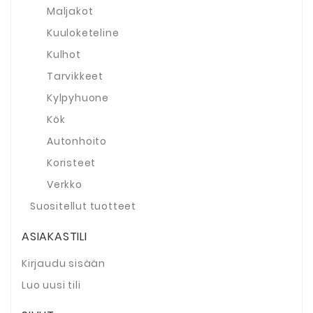
Maljakot
Kuuloketeline
Kulhot
Tarvikkeet
Kylpyhuone
Kök
Autonhoito
Koristeet
Verkko
Suositellut tuotteet
ASIAKASTILI
Kirjaudu sisään
Luo uusi tili