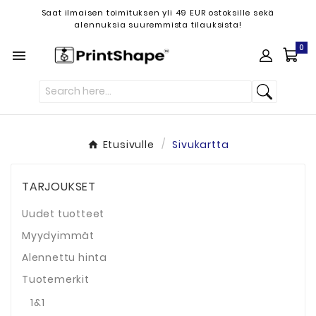
Saat ilmaisen toimituksen yli 49 EUR ostoksille sekä
alennuksia suuremmista tilauksista!
0

Etusivulle
Sivukartta
TARJOUKSET
Uudet tuotteet
Myydyimmät
Alennettu hinta
Tuotemerkit
1&1