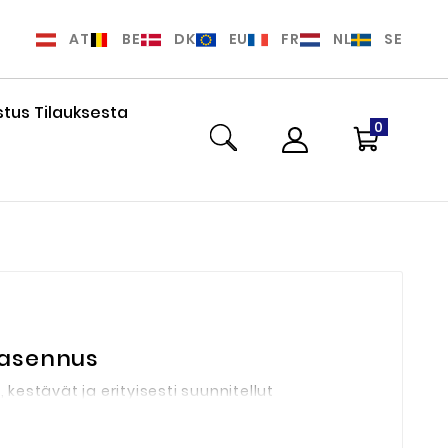
AT
BE
DK
EU
FR
NL
SE
tus Tilauksesta
0
 asennus
 kestävät ja erityisesti suunnitellut
sen valvonnan ja turvallisuuden