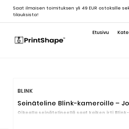
Saat ilmaisen toimituksen yli 49 EUR ostoksille 
tilauksista!
Etusivu
Kate
BLINK
Seinäteline Blink-kameroille – 
Oikealla seinätelineellä saat kaiken irti Blin
kiinnitysratkaisut, joiden avulla voit sijoittaa
Blin
saavuttamiseksi.