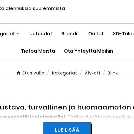
sekä alennuksia suuremmista
goriat
Uutuudet
Brändit
Outlet
3D-Tulos
Tietoa Meistä
Ota Yhteyttä Meihin
Etusivulle
Kategoriat
Älykoti
Blink
Joustava, turvallinen ja huomaamaton
k-valvontajärjestelmästäsi.
Täältä löydät käytännölliset,
k-kamerasi
parhaaseen mahdolliseen paikkaan optimaali
LUE LISÄÄ