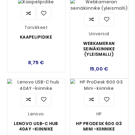
Optimoi PC-kokoonpanosi jo tänään
Seinätelineen avulla saat ergonomisemman,
siistimmän ja tehokkaamman
Tarvikkeet
tietokonekokoonpanon. Suojaa
Apple Mac Mini,
Universal
Mac Studio tai HP Mini-PC
ja luo älykkäämpi
KAAPELIPIDIKE
WEBKAMERAN
työtila – valitse oikea seinäteline ja vie
SEINÄKIINNIKE
kokoonpanosi uudelle tasolle!
(YLEISMALLI)
8,75 €
15,00 €
Lenovo
HP
LENOVO USB-C HUB
HP PRODESK 600 G3
40AY -KIINNIKE
MINI -KIINNIKE