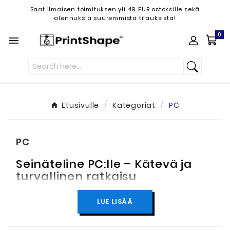
Saat ilmaisen toimituksen yli 49 EUR ostoksille sekä
alennuksia suuremmista tilauksista!
0

Etusivulle
Kategoriat
PC
PC
Seinäteline PC:lle – Kätevä ja
turvallinen ratkaisu
tietokoneellesi
LUE LISÄÄ
Optimoi työtilasi ja luo järjestelmällisempi ja
tehokkaampi tietokonekokoonpano
seinätelineellä PC:lle
. Kiinnittämällä