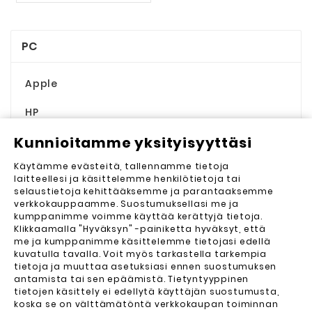
PC
Apple
HP
Kunnioitamme yksityisyyttäsi
Lenovo

Käytämme evästeitä, tallennamme tietoja
Universal

laitteellesi ja käsittelemme henkilötietoja tai
selaustietoja kehittääksemme ja parantaaksemme
Tillbehör
verkkokauppaamme. Suostumuksellasi me ja
kumppanimme voimme käyttää kerättyjä tietoja.
Elgato
Klikkaamalla "Hyväksyn" -painiketta hyväksyt, että
me ja kumppanimme käsittelemme tietojasi edellä
Samsung
kuvatulla tavalla. Voit myös tarkastella tarkempia
tietoja ja muuttaa asetuksiasi ennen suostumuksen
antamista tai sen epäämistä. Tietyntyyppinen
tietojen käsittely ei edellytä käyttäjän suostumusta,
koska se on välttämätöntä verkkokaupan toiminnan