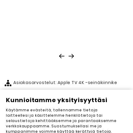
U
Asiakasarvostelut: Apple TV 4K -seinäkiinnike
Kunnioitamme yksityisyyttäsi
Asiakasarvostelut (0)
Käytämme evästeitä, tallennamme tietoja
Lähetä arvostelu
laitteellesi ja käsittelemme henkilötietoja tai
selaustietoja kehittääksemme ja parantaaksemme
Arvosteluja ei vielä ole. Haluatko kirjoittaa
verkkokauppaamme. Suostumuksellasi me ja
ensimmäisen?
kumppanimme voimme käyttää kerättyjä tietoja.