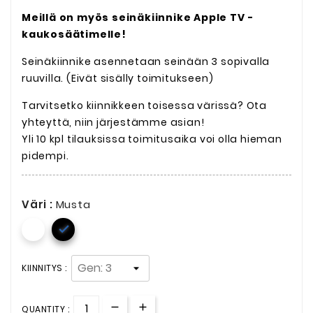
Meillä on myös seinäkiinnike Apple TV -
kaukosäätimelle!
Seinäkiinnike asennetaan seinään 3 sopivalla
ruuvilla. (Eivät sisälly toimitukseen)
Tarvitsetko kiinnikkeen toisessa värissä? Ota
yhteyttä, niin järjestämme asian!
Yli 10 kpl tilauksissa toimitusaika voi olla hieman
pidempi.
Väri :
Musta

KIINNITYS :
QUANTITY :