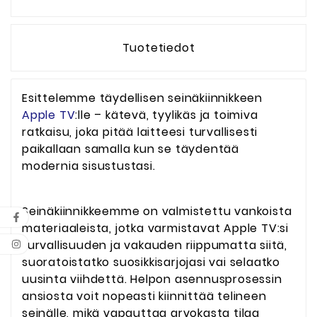
Tuotetiedot
Esittelemme täydellisen seinäkiinnikkeen
Apple TV
:lle – kätevä, tyylikäs ja toimiva
ratkaisu, joka pitää laitteesi turvallisesti
paikallaan samalla kun se täydentää
modernia sisustustasi.
Seinäkiinnikkeemme on valmistettu vankoista
materiaaleista, jotka varmistavat Apple TV:si
turvallisuuden ja vakauden riippumatta siitä,
suoratoistatko suosikkisarjojasi vai selaatko
uusinta viihdettä. Helpon asennusprosessin
ansiosta voit nopeasti kiinnittää telineen
seinälle, mikä vapauttaa arvokasta tilaa