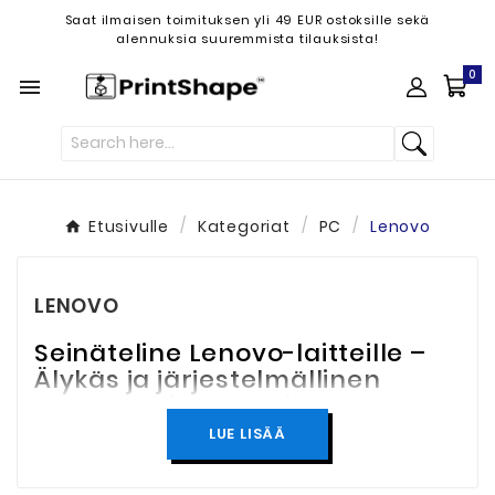
Saat ilmaisen toimituksen yli 49 EUR ostoksille sekä
alennuksia suuremmista tilauksista!
0

Etusivulle
Kategoriat
PC
Lenovo
LENOVO
Seinäteline Lenovo-laitteille –
Älykäs ja järjestelmällinen
asennus virtalähteille ja
lisävarusteille
LUE LISÄÄ
Lenovo-seinätelineet
tarjoavat älykkäitä ja
käytännöllisiä kiinnitysratkaisuja Lenovo-