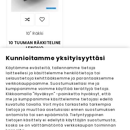
10" Räkki
10 TUUMAN RÄKKITELINE
LENOVO
THINKCENTRELLE
Kunnioitamme yksityisyyttäsi
27,50 €
Käytämme evästeitä, tallennamme tietoja
laitteellesi ja käsittelemme henkilötietoja tai
selaustietoja kehittääksemme ja parantaaksemme
verkkokauppaamme. Suostumuksellasi me ja
LENOVO
kumppanimme voimme käyttää kerättyjä tietoja.
Klikkaamalla "Hyväksyn" -painiketta hyväksyt, että
me ja kumppanimme käsittelemme tietojasi edellä
kuvatulla tavalla. Voit myös tarkastella tarkempia
Dockningstation USB-C
tietoja ja muuttaa asetuksiasi ennen suostumuksen
antamista tai sen epäämistä. Tietyntyyppinen
tietojen käsittely ei edellytä käyttäjän suostumusta,
koska se on välttämätöntä verkkokaupan toiminnan