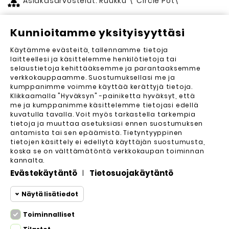
Asiakasarvostelut: Ruukku \"Circle Pot\"
Kunnioitamme yksityisyyttäsi
Asiakasarvostelut (0)
Käytämme evästeitä, tallennamme tietoja
Lähetä arvostelu
laitteellesi ja käsittelemme henkilötietoja tai
selaustietoja kehittääksemme ja parantaaksemme
Arvosteluja ei vielä ole. Haluatko kirjoittaa
verkkokauppaamme. Suostumuksellasi me ja
ensimmäisen?
kumppanimme voimme käyttää kerättyjä tietoja.
Klikkaamalla "Hyväksyn" -painiketta hyväksyt, että
me ja kumppanimme käsittelemme tietojasi edellä
kuvatulla tavalla. Voit myös tarkastella tarkempia
tietoja ja muuttaa asetuksiasi ennen suostumuksen
antamista tai sen epäämistä. Tietyntyyppinen
tietojen käsittely ei edellytä käyttäjän suostumusta,
koska se on välttämätöntä verkkokaupan toiminnan
kannalta.
Evästekäytäntö
Tietosuojakäytäntö
|
Yrityksemme

Näytä lisätiedot
Asiakastili

Toiminnalliset
Toiminnalliset
Toiminnalliset