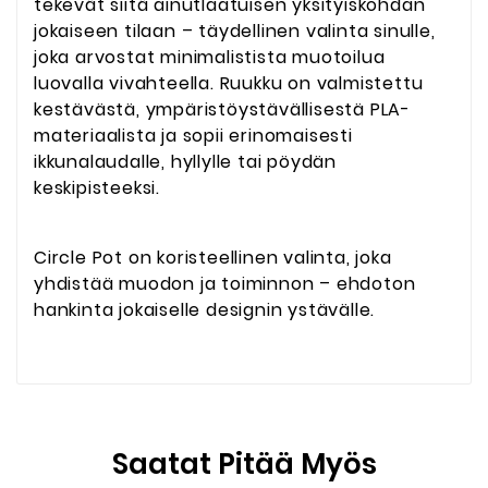
tekevät siitä ainutlaatuisen yksityiskohdan
jokaiseen tilaan – täydellinen valinta sinulle,
joka arvostat minimalistista muotoilua
luovalla vivahteella. Ruukku on valmistettu
kestävästä, ympäristöystävällisestä PLA-
materiaalista ja sopii erinomaisesti
ikkunalaudalle, hyllylle tai pöydän
keskipisteeksi.
Circle Pot on koristeellinen valinta, joka
yhdistää muodon ja toiminnon – ehdoton
hankinta jokaiselle designin ystävälle.
Saatat Pitää Myös