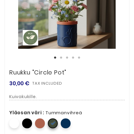
Ruukku "Circle Pot"
30,00 €
TAX INCLUDED
Kuivakukille.
Yläosan väri :
Tummanvihreä
