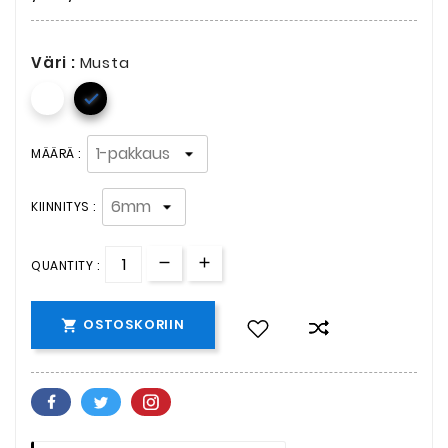
Väri :
Musta

MÄÄRÄ :
KIINNITYS :
QUANTITY :
OSTOSKORIIN
