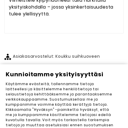
Viimeistele kylpyhuoneesi tällä harkitulla
yksityiskohdalla – jossa yksinkertaisuudesta
tulee ylellisyyttä.
Asiakasarvostelut: Koukku suihkuoveen
Kunnioitamme yksityisyyttäsi
Asiakasarvostelut (0)
Käytämme evästeitä, tallennamme tietoja
Lähetä arvostelu
laitteellesi ja käsittelemme henkilötietoja tai
selaustietoja kehittääksemme ja parantaaksemme
Arvosteluja ei vielä ole. Haluatko kirjoittaa
verkkokauppaamme. Suostumuksellasi me ja
ensimmäisen?
kumppanimme voimme käyttää kerättyjä tietoja.
Klikkaamalla "Hyväksyn" -painiketta hyväksyt, että
me ja kumppanimme käsittelemme tietojasi edellä
kuvatulla tavalla. Voit myös tarkastella tarkempia
tietoja ja muuttaa asetuksiasi ennen suostumuksen