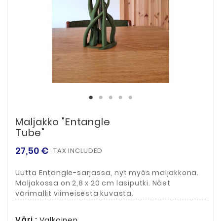
Maljakko "Entangle
Tube"
27,50 €
TAX INCLUDED
Uutta Entangle-sarjassa, nyt myös maljakkona.
Maljakossa on 2,8 x 20 cm lasiputki. Näet
värimallit viimeisestä kuvasta.
Väri :
Valkoinen