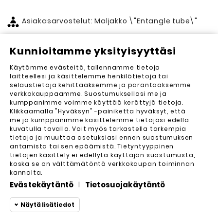
Asiakasarvostelut: Maljakko \"Entangle tube\"
Kunnioitamme yksityisyyttäsi
Asiakasarvostelut (0)
Käytämme evästeitä, tallennamme tietoja
Lähetä arvostelu
laitteellesi ja käsittelemme henkilötietoja tai
selaustietoja kehittääksemme ja parantaaksemme
Arvosteluja ei vielä ole. Haluatko kirjoittaa
verkkokauppaamme. Suostumuksellasi me ja
ensimmäisen?
kumppanimme voimme käyttää kerättyjä tietoja.
Klikkaamalla "Hyväksyn" -painiketta hyväksyt, että
me ja kumppanimme käsittelemme tietojasi edellä
kuvatulla tavalla. Voit myös tarkastella tarkempia
tietoja ja muuttaa asetuksiasi ennen suostumuksen
antamista tai sen epäämistä. Tietyntyyppinen
tietojen käsittely ei edellytä käyttäjän suostumusta,
koska se on välttämätöntä verkkokaupan toiminnan
kannalta.
Evästekäytäntö
Tietosuojakäytäntö
|
Yrityksemme

Näytä lisätiedot
Asiakastili