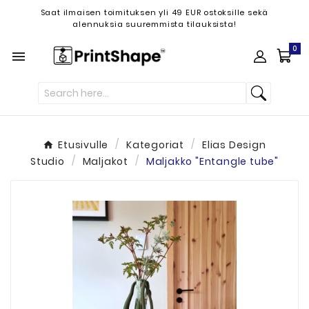
Saat ilmaisen toimituksen yli 49 EUR ostoksille sekä
alennuksia suuremmista tilauksista!
0

Etusivulle
Kategoriat
Elias Design
Studio
Maljakot
Maljakko "Entangle tube"