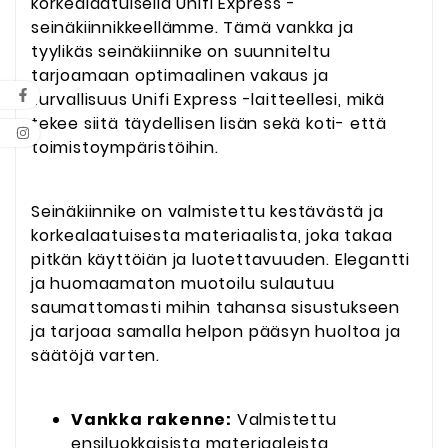
korkealaatuisella Unifi Express -
seinäkiinnikkeellämme. Tämä vankka ja
tyylikäs seinäkiinnike on suunniteltu
tarjoamaan optimaalinen vakaus ja
turvallisuus Unifi Express -laitteellesi, mikä
tekee siitä täydellisen lisän sekä koti- että
toimistoympäristöihin.
Seinäkiinnike on valmistettu kestävästä ja
korkealaatuisesta materiaalista, joka takaa
pitkän käyttöiän ja luotettavuuden. Elegantti
ja huomaamaton muotoilu sulautuu
saumattomasti mihin tahansa sisustukseen
ja tarjoaa samalla helpon pääsyn huoltoa ja
säätöjä varten.
Vankka rakenne:
Valmistettu
ensiluokkaisista materiaaleista