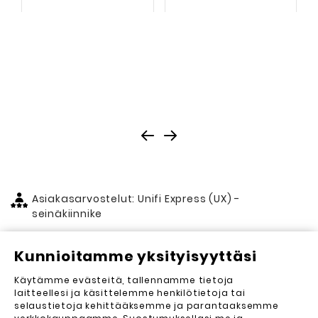
Asiakasarvostelut: Unifi Express (UX) -
seinäkiinnike
Kunnioitamme yksityisyyttäsi
Asiakasarvostelut (0)
Käytämme evästeitä, tallennamme tietoja
Lähetä arvostelu
laitteellesi ja käsittelemme henkilötietoja tai
selaustietoja kehittääksemme ja parantaaksemme
Arvosteluja ei vielä ole. Haluatko kirjoittaa