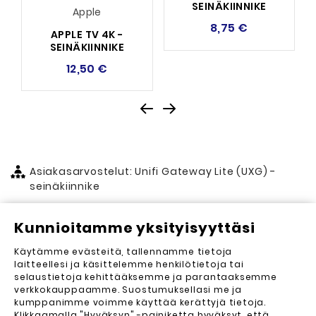
SEINÄKIINNIKE
Apple
8,75 €
APPLE TV 4K -
SEINÄKIINNIKE
12,50 €
Asiakasarvostelut: Unifi Gateway Lite (UXG) -
seinäkiinnike
Kunnioitamme yksityisyyttäsi
Asiakasarvostelut (0)
Käytämme evästeitä, tallennamme tietoja
Lähetä arvostelu
laitteellesi ja käsittelemme henkilötietoja tai
selaustietoja kehittääksemme ja parantaaksemme
Arvosteluja ei vielä ole. Haluatko kirjoittaa
verkkokauppaamme. Suostumuksellasi me ja
ensimmäisen?
kumppanimme voimme käyttää kerättyjä tietoja.
Klikkaamalla "Hyväksyn" -painiketta hyväksyt, että