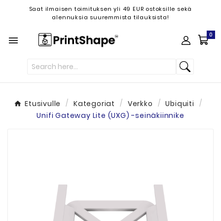
Saat ilmaisen toimituksen yli 49 EUR ostoksille sekä
alennuksia suuremmista tilauksista!
0

Etusivulle
Kategoriat
Verkko
Ubiquiti
Unifi Gateway Lite (UXG) -seinäkiinnike