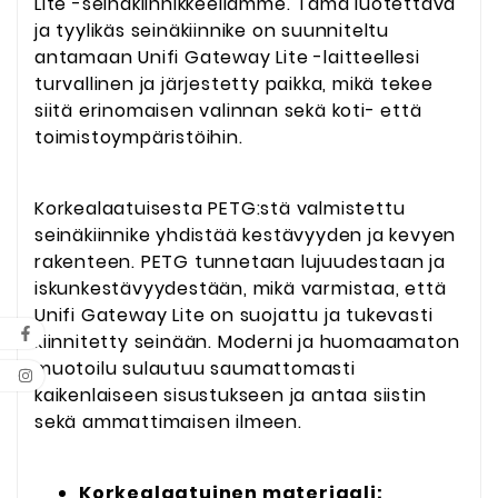
Lite -seinäkiinnikkeellämme. Tämä luotettava
ja tyylikäs seinäkiinnike on suunniteltu
antamaan Unifi Gateway Lite -laitteellesi
turvallinen ja järjestetty paikka, mikä tekee
siitä erinomaisen valinnan sekä koti- että
toimistoympäristöihin.
Korkealaatuisesta PETG:stä valmistettu
seinäkiinnike yhdistää kestävyyden ja kevyen
rakenteen. PETG tunnetaan lujuudestaan ja
iskunkestävyydestään, mikä varmistaa, että
Unifi Gateway Lite on suojattu ja tukevasti
kiinnitetty seinään. Moderni ja huomaamaton
muotoilu sulautuu saumattomasti
kaikenlaiseen sisustukseen ja antaa siistin
sekä ammattimaisen ilmeen.
Korkealaatuinen materiaali: