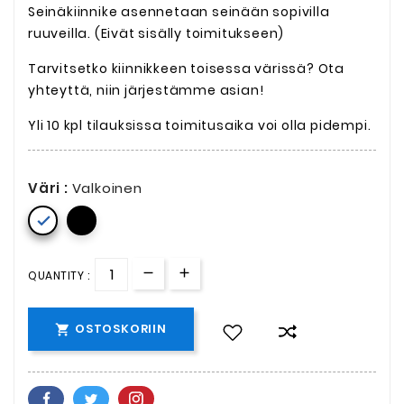
Seinäkiinnike asennetaan seinään sopivilla
ruuveilla. (Eivät sisälly toimitukseen)
Tarvitsetko kiinnikkeen toisessa värissä? Ota
yhteyttä, niin järjestämme asian!
Yli 10 kpl tilauksissa toimitusaika voi olla pidempi.
Väri :
Valkoinen

QUANTITY :
OSTOSKORIIN
