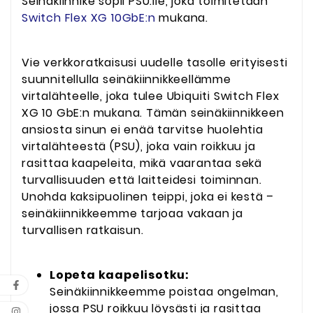
Seinäkiinnike sopii PSU:lle, joka toimitetaan
Switch Flex XG 10GbE:n
mukana.
Vie verkkoratkaisusi uudelle tasolle erityisesti
suunnitellulla seinäkiinnikkeellämme
virtalähteelle, joka tulee Ubiquiti Switch Flex
XG 10 GbE:n mukana. Tämän seinäkiinnikkeen
ansiosta sinun ei enää tarvitse huolehtia
virtalähteestä (PSU), joka vain roikkuu ja
rasittaa kaapeleita, mikä vaarantaa sekä
turvallisuuden että laitteidesi toiminnan.
Unohda kaksipuolinen teippi, joka ei kestä –
seinäkiinnikkeemme tarjoaa vakaan ja
turvallisen ratkaisun.
Lopeta kaapelisotku:
Seinäkiinnikkeemme poistaa ongelman,
jossa PSU roikkuu löysästi ja rasittaa