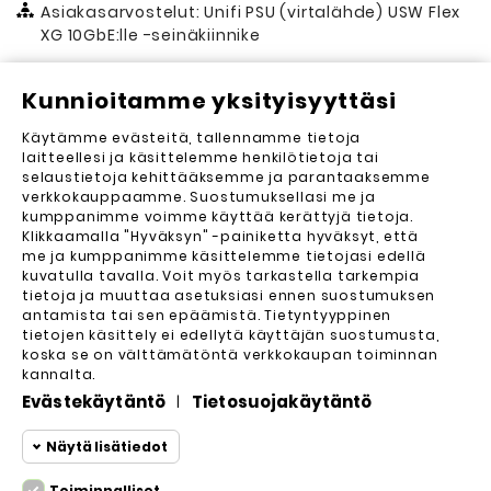
Asiakasarvostelut: Unifi PSU (virtalähde) USW Flex
XG 10GbE:lle -seinäkiinnike
Kunnioitamme yksityisyyttäsi
Asiakasarvostelut (0)
Käytämme evästeitä, tallennamme tietoja
Lähetä arvostelu
laitteellesi ja käsittelemme henkilötietoja tai
selaustietoja kehittääksemme ja parantaaksemme
Arvosteluja ei vielä ole. Haluatko kirjoittaa
verkkokauppaamme. Suostumuksellasi me ja
ensimmäisen?
kumppanimme voimme käyttää kerättyjä tietoja.
Klikkaamalla "Hyväksyn" -painiketta hyväksyt, että
me ja kumppanimme käsittelemme tietojasi edellä
kuvatulla tavalla. Voit myös tarkastella tarkempia
tietoja ja muuttaa asetuksiasi ennen suostumuksen
antamista tai sen epäämistä. Tietyntyyppinen
tietojen käsittely ei edellytä käyttäjän suostumusta,
koska se on välttämätöntä verkkokaupan toiminnan
kannalta.
Evästekäytäntö
Tietosuojakäytäntö
|
Yrityksemme

Näytä lisätiedot
Asiakastili

Toiminnalliset