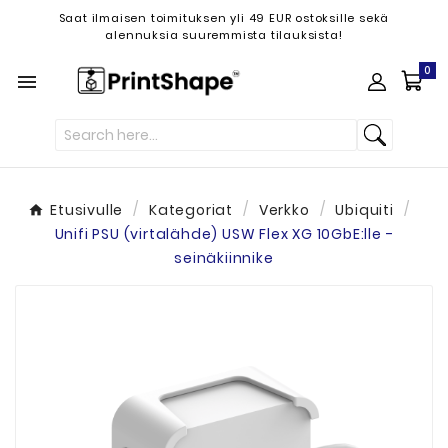
Saat ilmaisen toimituksen yli 49 EUR ostoksille sekä
alennuksia suuremmista tilauksista!
0

Etusivulle
Kategoriat
Verkko
Ubiquiti
Unifi PSU (virtalähde) USW Flex XG 10GbE:lle -
seinäkiinnike