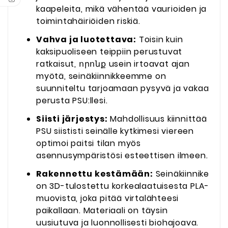
kaapeleita, mikä vähentää vaurioiden ja
toimintahäiriöiden riskiä.
Vahva ja luotettava:
Toisin kuin
kaksipuoliseen teippiin perustuvat
ratkaisut, որոնք usein irtoavat ajan
myötä, seinäkiinnikkeemme on
suunniteltu tarjoamaan pysyvä ja vakaa
perusta PSU:llesi.
Siisti järjestys:
Mahdollisuus kiinnittää
PSU siististi seinälle kytkimesi viereen
optimoi paitsi tilan myös
asennusympäristösi esteettisen ilmeen.
Rakennettu kestämään:
Seinäkiinnike
on 3D-tulostettu korkealaatuisesta PLA-
muovista, joka pitää virtalähteesi
paikallaan. Materiaali on täysin
uusiutuva ja luonnollisesti biohajoava.